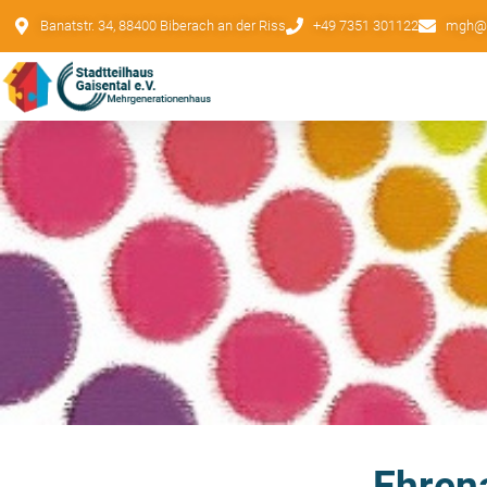
Banatstr. 34, 88400 Biberach an der Riss
+49 7351 301122
mgh@st
Ehrena