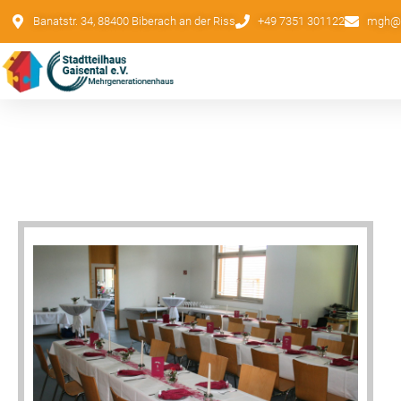
Banatstr. 34, 88400 Biberach an der Riss
+49 7351 301122
mgh@st