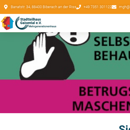
Banatstr. 34, 88400 Biberach an der Riss
+49 7351 301122
mgh@st
Si